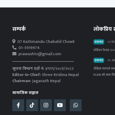
सम्पर्क
लोकप्रिय
07 Kathmandu Chabahil Chowk
समाचार
०२ सा
01-5919974
एसियन फेस्टा २०२
prawashtv@gmail.com
समाचार
२५ अस
सूचना विभाग दर्ता नं:
४९९९/२०८१/२०८२
शैक्षिक परामर्श स
Editor-in-Chief:
Shree Krishna Nepal
ECAN को कडा वि
Chairman:
Jaganath Nepal
सामाजिक सञ्जाल