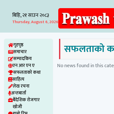
बिहि, २१ साउन २०८३
Thursday, August 6, 2026
सफलताको क
गृहपृष्ठ
समाचार
सम्पादकिय
No news found in this cate
एन आर एन ए
सफलताको कथा
साहित्य
लेख रचना
अन्तबार्ता
बैदेशिक रोजगार
खोजी
हाम्रो टिम