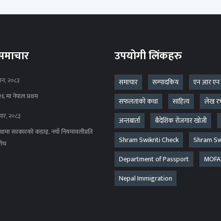
 समाचार
उपयोगी लिंकहरु
उन, २०८३
समाचार
सम्पादकिय
एन आर एन
६ मा नेपाल प्रथम
सफलताको कथा
साहित्य
लेख र
ार, २०८३
अन्तबार्ता
बैदेशिक रोजगार खोजी
ंस्थामा सरकारको कडाइ, नयाँ नियमावलीप्रति
Shram Swikriti Check
Shram Swi
रोध
Department of Passport
MOFA
Nepal Immigration