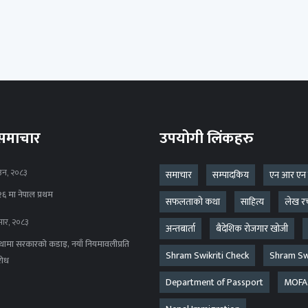
 समाचार
उपयोगी लिंकहरु
उन, २०८३
समाचार
सम्पादकिय
एन आर एन
६ मा नेपाल प्रथम
सफलताको कथा
साहित्य
लेख र
ार, २०८३
अन्तबार्ता
बैदेशिक रोजगार खोजी
ंस्थामा सरकारको कडाइ, नयाँ नियमावलीप्रति
Shram Swikriti Check
Shram Swi
रोध
Department of Passport
MOFA