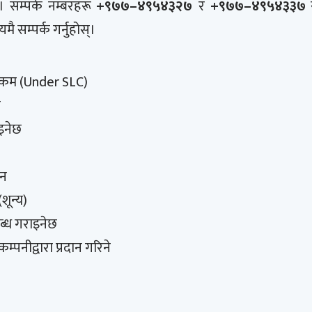
छ। सम्पर्क नम्बरहरू
+९७७–४९५४३२७
र
+९७७–४९५४३३७
र
सम्पर्क गर्नुहोस्।
 कम (Under SLC)
र
इनेछ
ैन
(शून्य)
्ध गराइनेछ
्पनीद्वारा प्रदान गरिने