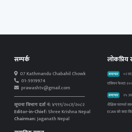
सम्पर्क
लोकप्रिय
07 Kathmandu Chabahil Chowk
समाचार
०२ सा
01-5919974
एसियन फेस्टा २०२
prawashtv@gmail.com
समाचार
२५ अस
सूचना विभाग दर्ता नं:
४९९९/२०८१/२०८२
शैक्षिक परामर्श स
Editor-in-Chief:
Shree Krishna Nepal
ECAN को कडा वि
Chairman:
Jaganath Nepal