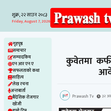
शुक्र, २२ साउन २०८३
Friday, August 7, 2026
गृहपृष्ठ
समाचार
कुवेतमा क
सम्पादकिय
एन आर एन ए
आवे
सफलताको कथा
साहित्य
लेख रचना
अन्तबार्ता
Prawash Tv
३२ अस
बैदेशिक रोजगार
खोजी
हाम्रो टिम