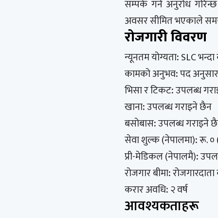
सम्पर्क गर्न अनुरोध गरिन्
अवसर सीमित भएकाले समयमै 
रोजगारी विवरण
न्यूनतम योग्यता
:
SLC भन्दा
कामको अनुभव
:
पद अनुसा
भिसा र टिकट
:
उपलब्ध गरा
खाना
:
उपलब्ध गराइने छैन
बसोबास
:
उपलब्ध गराइने छ
सेवा शुल्क (नेपालमा)
:
रू. ० 
प्री-मेडिकल (नेपालमै)
:
उपलब
रोजगार बीमा
:
रोजगारदाता कम
करार अवधि
:
२ वर्ष
आवश्यकताहरू