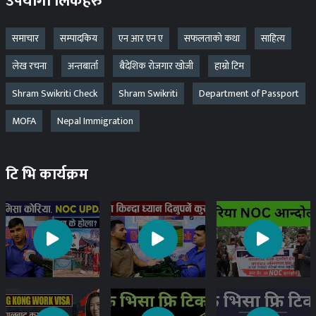
उपयोगी लिंकहरु
समाचार
सम्पादकिय
एन आर एन ए
सफलताको कथा
साहित्य
लेख रचना
अन्तबार्ता
बैदेशिक रोजगार खोजी
हाम्रो टिम
Shram Swikriti Check
Shram Swikriti
Department of Passport
MOFA
Nepal Immigration
टि भि कार्यक्रम