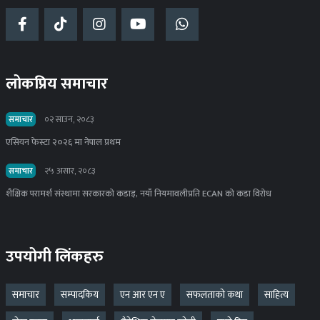
लोकप्रिय समाचार
समाचार
०२ साउन, २०८३
एसियन फेस्टा २०२६ मा नेपाल प्रथम
समाचार
२५ असार, २०८३
शैक्षिक परामर्श संस्थामा सरकारको कडाइ, नयाँ नियमावलीप्रति ECAN को कडा विरोध
उपयोगी लिंकहरु
समाचार
सम्पादकिय
एन आर एन ए
सफलताको कथा
साहित्य