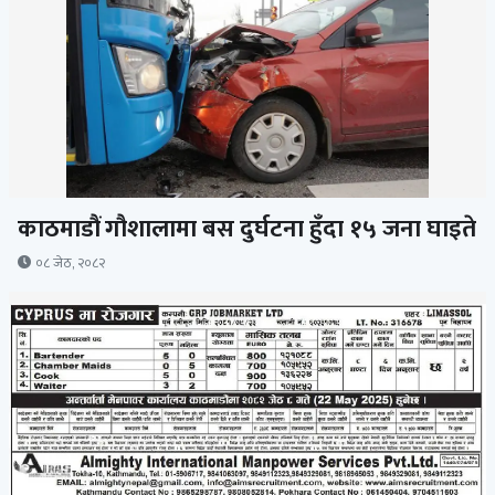
काठमाडौं गौशालामा बस दुर्घटना हुँदा १५ जना घाइते
०८ जेठ, २०८२