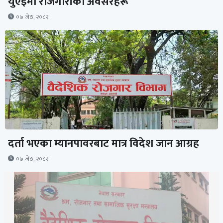
युएईमा रोजगारीका अवसरहरू
०७ जेठ, २०८२
दर्ता भएका म्यानपावरबाट मात्र विदेश जान आग्रह
०७ जेठ, २०८२