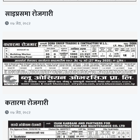
साइप्रसमा रोजगारी
०७ जेठ, २०८२
कतारमा रोजगारी
०७ जेठ, २०८२