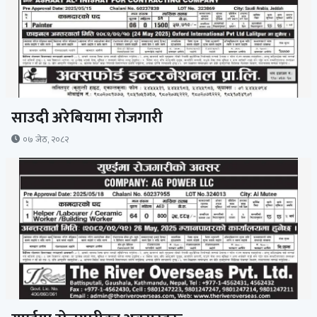
साउदी अरेबियामा रोजगारी
०७ जेठ, २०८२