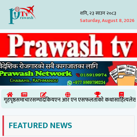
शनि, २३ साउन २०८३
Saturday, August 8, 2026
गृहपृष्ठ
समाचार
सम्पादकिय
एन आर एन ए
सफलताको कथा
साहित्य
लेख
FEATURED NEWS