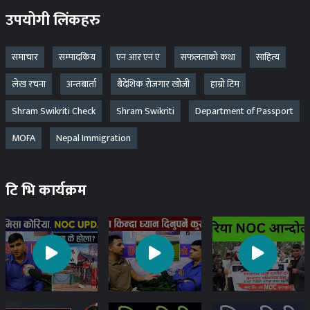
उपयोगी लिंकहरु
समाचार
सम्पादकिय
एन आर एन ए
सफलताको कथा
साहित्य
लेख रचना
अन्तबार्ता
बैदेशिक रोजगार खोजी
हाम्रो टिम
Shram Swikriti Check
Shram Swikriti
Department of Passport
MOFA
Nepal Immigration
टि भि कार्यक्रम