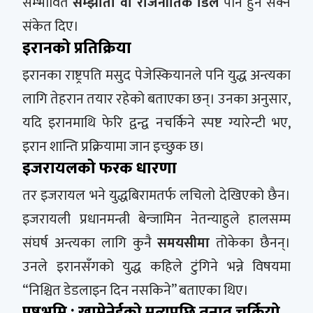
सम्भावित
सम्झौता वा राजनीतिक डिल
पनि हुन सक्ने
संकेत दिए।
इरानको प्रतिक्रिया
इरानका राष्ट्रपति मसुद पेजेस्कियानले पनि युद्ध अन्त्यका
लागि तेहरान तयार रहेको बताएका छन्। उनका अनुसार,
यदि इरानमाथि फेरि द्वन्द्व नचर्किने स्पष्ट ग्यारेन्टी भए,
इरान शान्ति प्रक्रियामा जान इच्छुक छ।
इजरायलको फरक धारणा
तर इजरायल भने युद्धबिरामतर्फ लचिलो देखिएको छैन।
इजरायली प्रधानमन्त्री बेन्जामिन नेतन्याहुले हालसम्म
संघर्ष अन्त्यका लागि कुनै
समयसीमा
तोकेका छैनन्।
उनले इरानसँगको युद्ध कहिले टुंगिने भन्ने विषयमा
“निश्चित डेडलाइन दिन नसकिने” बताएका थिए।
पृष्ठभूमि : खामेनेईको मृत्युपछि तनाव चर्कियो