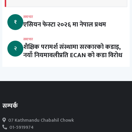
समाचार
१
एसियन फेस्टा २०२६ मा नेपाल प्रथम
समाचार
शैक्षिक परामर्श संस्थामा सरकारको कडाइ,
२
नयाँ नियमावलीप्रति ECAN को कडा विरोध
सम्पर्क
07 Kathmandu Chabahil Chowk
01-5919974