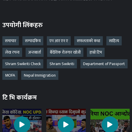
उपयोगी लिंकहरु
समाचार
सम्पादकिय
एन आर एन ए
सफलताको कथा
साहित्य
लेख रचना
अन्तबार्ता
बैदेशिक रोजगार खोजी
हाम्रो टिम
Shram Swikriti Check
Shram Swikriti
Department of Passport
MOFA
Nepal Immigration
टि भि कार्यक्रम