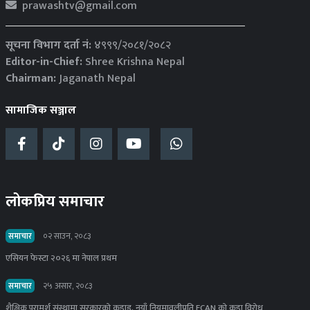
prawashtv@gmail.com
सूचना विभाग दर्ता नं:
४९९९/२०८१/२०८२
Editor-in-Chief:
Shree Krishna Nepal
Chairman:
Jaganath Nepal
सामाजिक सञ्जाल
लोकप्रिय समाचार
समाचार
०२ साउन, २०८३
एसियन फेस्टा २०२६ मा नेपाल प्रथम
समाचार
२५ असार, २०८३
शैक्षिक परामर्श संस्थामा सरकारको कडाइ, नयाँ नियमावलीप्रति ECAN को कडा विरोध