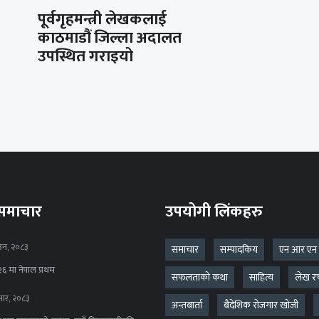
पूर्वगृहमन्त्री लेखकलाई
काठमाडौं जिल्ला अदालत
उपस्थित गराइयो
 समाचार
उपयोगी लिंकहरु
उन, २०८३
समाचार
सम्पादकिय
एन आर एन
६ मा नेपाल प्रथम
सफलताको कथा
साहित्य
लेख र
ार, २०८३
अन्तबार्ता
बैदेशिक रोजगार खोजी