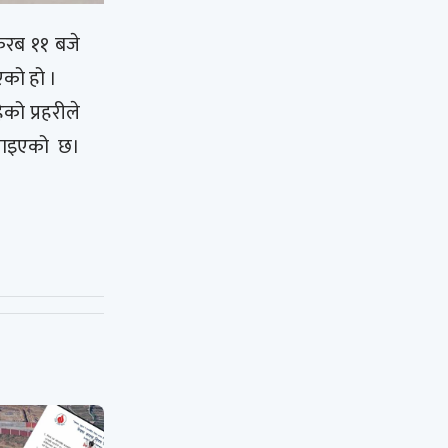
िरब ११ बजे
भएको हो ।
ो प्रहरीले
बताइएको छ।