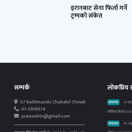
इरानबाट सेना फिर्ता गर्ने
ट्रम्पको संकेत
सम्पर्क
लोकप्रिय
07 Kathmandu Chabahil Chowk
समाचार
०२ सा
01-5919974
एसियन फेस्टा २०२
prawashtv@gmail.com
समाचार
२५ अस