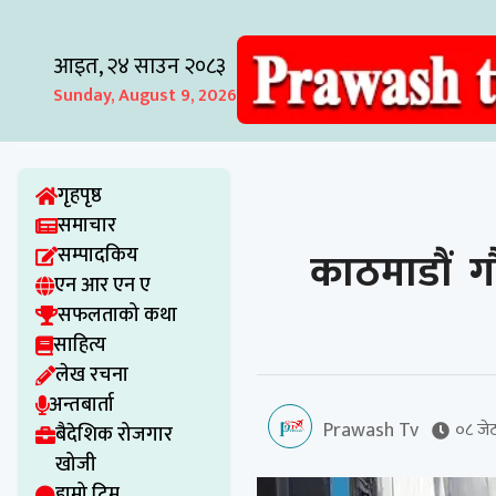
आइत, २४ साउन २०८३
Sunday, August 9, 2026
गृहपृष्ठ
समाचार
काठमाडौं ग
सम्पादकिय
एन आर एन ए
सफलताको कथा
साहित्य
लेख रचना
अन्तबार्ता
Prawash Tv
०८ जे
बैदेशिक रोजगार
खोजी
हाम्रो टिम